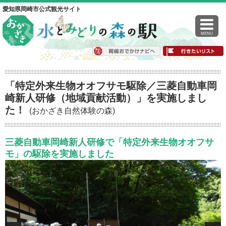
愛知県岡崎市公式観光サイト
MENU
「特定外来生物オオフサモ駆除／三菱自動車岡
崎新人研修（地域貢献活動）」を実施しまし
た！
(おかざき自然体験の森)
三菱自動車岡崎新人研修で「特定外来生物オオフサ
モ」の駆除を実施しました