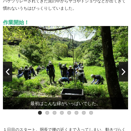
バケツリレーされてきた泥の中からヤゴやドジョウなどが出てきて
慣れないうちはびっくりしていました。
作業開始！
最初はこんな緑がいっぱいでした。
泥で満タンのバケツは重いです！
休憩はこまめにとり水分補給
チームワークも抜群です！
目標達成！さすがです。
保護した生き物たち
バケツリレー
こちらも
１日目のスタート。胴長で腰の近くまで入ってしまい、動きづらく