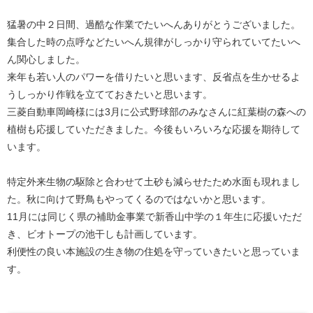
猛暑の中２日間、過酷な作業でたいへんありがとうございました。
集合した時の点呼などたいへん規律がしっかり守られていてたいへ
ん関心しました。
来年も若い人のパワーを借りたいと思います、反省点を生かせるよ
うしっかり作戦を立てておきたいと思います。
三菱自動車岡崎様には3月に公式野球部のみなさんに紅葉樹の森への
植樹も応援していただきました。今後もいろいろな応援を期待して
います。
特定外来生物の駆除と合わせて土砂も減らせたため水面も現れまし
た。秋に向けて野鳥もやってくるのではないかと思います。
11月には同じく県の補助金事業で新香山中学の１年生に応援いただ
き、ビオトープの池干しも計画しています。
利便性の良い本施設の生き物の住処を守っていきたいと思っていま
す。