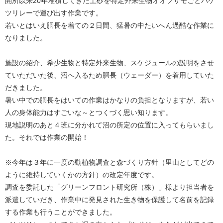
開所以来20年堆積してきた土砂を特定外来生物オオフサモごとバケ
ツリレーで運び出す作業です。
若いとはいえ胴長を着ての２日間、猛暑の中たいへん過酷な作業に
なりました。
施設の紹介、希少生物と特定外来生物、スケジュールの説明をさせ
ていただいた後、沼へ入るため胴長（ウェーダー）を着用していた
だきました。
暑い中での胴長をはいての作業はかなりの負担となりますが、若い
人の身体能力はすごいな～とつくづく思い知ります。
現地説明のあと４班に分かれて沼の所定の位置に入ってもらいまし
た。それでは作業の開始！
※今年は３年に一度の動植物調査と森づくり方針（里山としてどの
ように維持していくかの方針）の改定年度です。
調査を委託した「グリーンフロント研究所（株）」様より担当者を
派遣していだき、作業中に発見された生き物を保護して名前を記録
する作業も行うことができました。