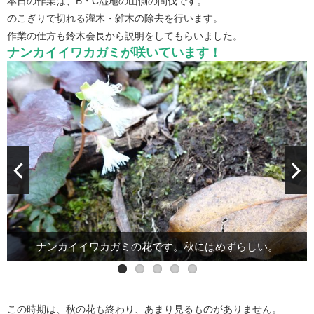
本日の作業は、B・C湿地の山側の間伐です。
のこぎりで切れる灌木・雑木の除去を行います。
作業の仕方も鈴木会長から説明をしてもらいました。
ナンカイイワカガミが咲いています！
センリョウの実です。お正月飾りに使いますが、北山では採取
ツルグミの花です。もう終わりですが、かわいい房がついてま
おかげさまで、きれいに整理され、日も入るようになりまし
ナンカイイワカガミの花です。秋にはめずらしい。
フユイチゴの実です。よく探せばありますね。
はできません。
す。
た！
この時期は、秋の花も終わり、あまり見るものがありません。