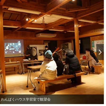
ーシャルディスタンスを取って開催
わんぱくハウス学習室で観望会
オリジナルイラストがかわいい
街中と山中の星の見え方の違い
まぼろしのカノープスの写真
紙芝居風の星空案内
クイズを交えて解説
オリオン座の説明
天文ソフトで説明
ふたご座の説明