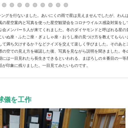
ォッチングを行ないました。あいにくの雨で星は見えませんでしたが、わん
風の星空案内と写真を使った星空観望会をコロナウイルス感染対策をし
ぶ会メンバー５人が来てくれました。冬のダイヤモンドと呼ばれる星の
こいぬ座・ふたご座・ぎょしゃ座・おうし座の見つけ方を教えてもらい
して満ち欠けするか？などクイズを交えて楽しく学びました。そのあと
際の空での見え方を確認した後、写真を見ながら説明を聞きました。冬
期には一目見れたら長生きできるといわれる、まぼろしの８番目の一等
話が印象に残りました。一目見てみたいものです。
球儀を工作