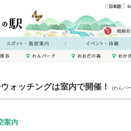
日本語
E
ターウォッチングは室内で開催！
(わんパー
空案内