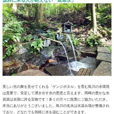
汲みに来る人が絶えない「延命水」
美しい光の舞を見せてくれる「ゲンジボタル」を育む鳥川の水環境
は貴重で、安定して湧き出す水の恩恵と言えます。岡崎の豊かな水
資源は全国に誇る宝物です！多くの方々に投票にご協力いただき、
本当にありがとうございました。鳥川の名水は水汲み場が整備され
ており、どなたでも気軽に水を汲むことができます。