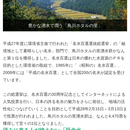
豊かな湧水で潤う「鳥川ホタルの里」
平成27年度に環境省主催で行われた「名水百選選抜総選挙」の「秘
境地として素晴らしい名水」部門で、鳥川ホタルの里湧水群がなん
と第１位を獲得しました。名水百選は日本の優れた水資源のＰＲを
目的とした環境省の取組で、1985年に「（昭和の）名水百選」、
2008年には「平成の名水百選」として全国200の名水が認定を受け
ています。
この総選挙は、名水百選の30周年記念としてインターネットによる
人気投票を行い、日本の誇る名水の魅力をさらに発信し、地域の活
性化につなげていくことを目的として平成28年2月15日～3月13日ま
で投票が行われました。鳥川ホタルの里湧水群は、なんと4,470票を
獲得して堂々の1位となりました。