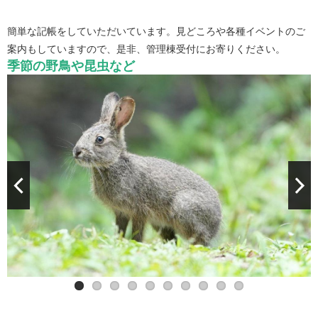
簡単な記帳をしていただいています。見どころや各種イベントのご
案内もしていますので、是非、管理棟受付にお寄りください。
季節の野鳥や昆虫など
カワセミ（調整池、権現池を縦断してます）
アカゲラ（天ケ峯付近）
アオゲラ（留鳥）
ルリビタキ
キビタキ
コゲラ