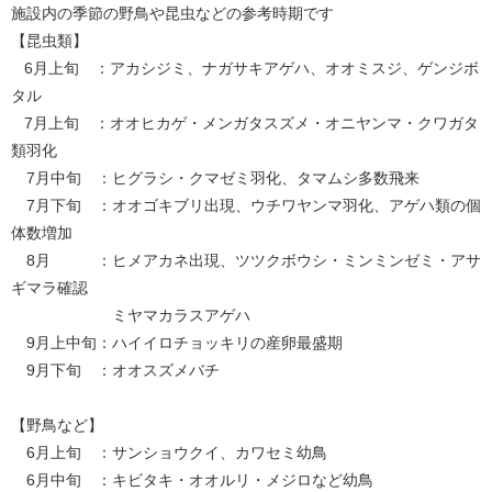
施設内の季節の野鳥や昆虫などの参考時期です
【昆虫類】
6月上旬 ：アカシジミ、ナガサキアゲハ、オオミスジ、ゲンジボ
タル
7月上旬 ：オオヒカゲ・メンガタスズメ・オニヤンマ・クワガタ
類羽化
7月中旬 ：ヒグラシ・クマゼミ羽化、タマムシ多数飛来
7月下旬 ：オオゴキブリ出現、ウチワヤンマ羽化、アゲハ類の個
体数増加
8月 ：ヒメアカネ出現、ツツクボウシ・ミンミンゼミ・アサ
ギマラ確認
ミヤマカラスアゲハ
9月上中旬：ハイイロチョッキリの産卵最盛期
9月下旬 ：オオスズメバチ
【野鳥など】
6月上旬 ：サンショウクイ、カワセミ幼鳥
6月中旬 ：キビタキ・オオルリ・メジロなど幼鳥