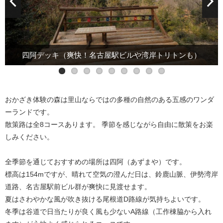
250年前の古民家を移築した管理棟、今シーズンも雪化粧あり
ました（イベント開催日以外は館内でゆったりくつろぐことが
工作棟のトイレは広く整備されています。（多目的にはおむつ
四阿デッキ（爽快！名古屋駅ビルや湾岸トリトンも）
各散策路の案内版を順次リニューアルしています
竹馬や竹カッポン等で自由に遊ぶことができます
薪の販売（サクラ・コナラ、80円／kg）
できます。ご持参で飲食も可能です。）
八ツ木天が峯（東方面が見渡せます）
クスノキ広場の木陰で休憩できます
管理棟の庭にベンチもあります
交換台あり）
おかざき体験の森は里山ならではの多種の自然のある五感のワンダ
ーランドです。
散策路は全8コースあります。 季節を感じながら自由に散策をお楽
しみください。
全季節を通じておすすめの場所は四阿（あずまや）です。
標高は154mですが、晴れて空気の澄んだ日は、鈴鹿山脈、伊勢湾岸
道路、名古屋駅前ビル群が爽快に見渡せます。
夏はさわやかな風が吹き抜ける尾根道D路線が気持ちよいです。
冬季は谷道で日当たりが良く風も少ないA路線（工作棟脇から入れ