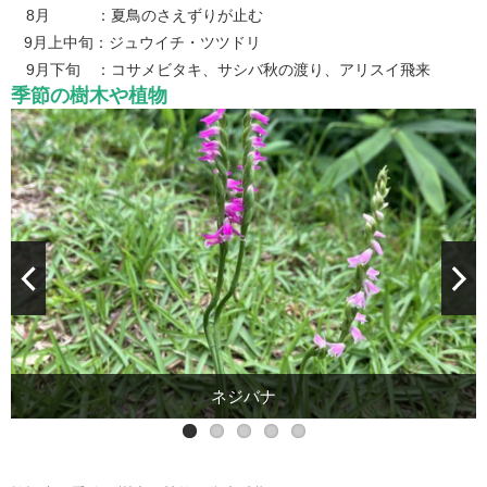
8月 ：夏鳥のさえずりが止む
9月上中旬：ジュウイチ・ツツドリ
9月下旬 ：コサメビタキ、サシバ秋の渡り、アリスイ飛来
季節の樹木や植物
アカメガシワ
ネズミモチ花
ネムノキ花
ネジバナ
エゴノキ実、まだ青