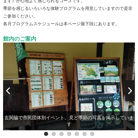
ます）が心地よく感じられるコースです。
季節を感じるいろいろな体験プログラムを用意していますので是非
ご参加ください。
各月プログラムスケジュールは本ページ最下段にあります。
館内のご案内
玄関脇で市民団体別イベント、見ど季節の写真を掲示していま
オリジナル染色手ぬぐい／ハンカチ、竹とんぼ、竹パタパタな
工作室（自由工作、図書、昆虫標本展示、有料貸し切り可）
受付に地図や各種イベントのチラシを用意しています！
多目的室（貸し切り時以外は休憩にどうぞ）
木炭、スウェーデントーチ販売
季節の絵画をご覧ください
どの販売
す