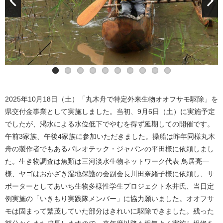
セルビン
2025年10月18日（土）「丸木舟で特定外来生物オオフサモ駆除」を
県交付金事業として実施しました。当初、9月6日（土）に実施予定
でしたが、渇水による水位低下でやむを得ず延期しての開催です。
午前3家族、午後4家族に参加いただきました。操船は昨年同様丸木
舟の製作者でもあるパレオテック・ジャパンの平田様に依頼しまし
た。生き物調査は魚類は三河淡水生物ネットワーク代表 鳥居亮一
様、ヤゴはおかざき湿地保護の会副会長川田奈緒子様に依頼し、サ
ポーターとしてあいち生物多様性学生プロジェクト永井氏、当日定
例実施の「いきもり実践隊メンバー」に協力願いました。オオフサ
モは固まって繁茂していた部分はきれいに駆除できました。残った