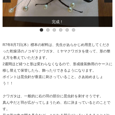
サプライズでお土産をいただきました！！
はじめに先生から標本について説明
クワガタの成体などを聞きました
先生のクワガタ標本
意外と硬い！
完成！
R7年8月7日(木）標本の材料は、先生があらかじめ用意してくださ
った乾燥済のノコギリクワガタ、ミヤマクワガタを使って、形の整
え方を教えていただきます。
2週間ほど経つと形は変わらなくなるので、形成後装飾用のケースに
移し替えて保管したら、飾ったりできるようになります。
ポイントは昆虫針が垂直に刺さっていること。さあ始めましょ
う！！
クワガタは、一般的に右の羽の部分に昆虫針を刺すそうです。
真ん中だと羽が広がってしまうため、右に決まっているとのことで
す。