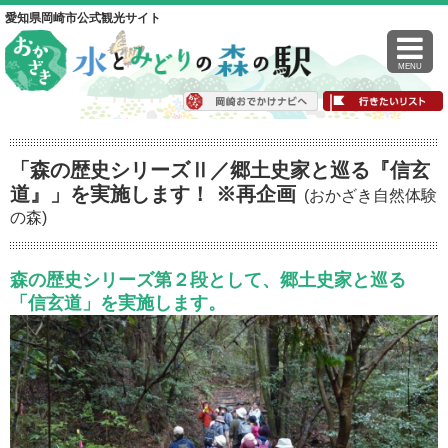
愛知県岡崎市公式観光サイト
MENU
「森の歴史シリーズⅡ／郷土史家と巡る『信玄
道』」を実施します！ ※再企画
(おかざき自然体験
の森)
森の歴史シリーズ第２段として、郷土史家と巡る
「信玄道」を実施します。