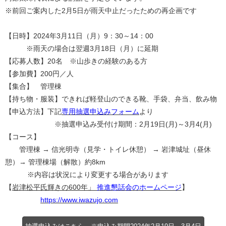
※前回ご案内した2月5日が雨天中止だったための再企画です
【日時】2024年3月11日（月）9：30～14：00
※雨天の場合は翌週3月18日（月）に延期
【応募人数】20名 ※山歩きの経験のある方
【参加費】200円／人
【集合】 管理棟
【持ち物・服装】できれば軽登山のできる靴、手袋、弁当、飲み物
【申込方法】下記
専用抽選申込みフォーム
より
※抽選申込み受付け期間：2月19日(月)～3月4(月)
【コース】
管理棟 → 信光明寺（見学・トイレ休憩） → 岩津城址（昼休
憩）→ 管理棟場（解散）約8km
※内容は状況により変更する場合があります
【
岩津松平氏輝きの600年」
推進懇話会のホームページ
】
https://www.iwazujo.com