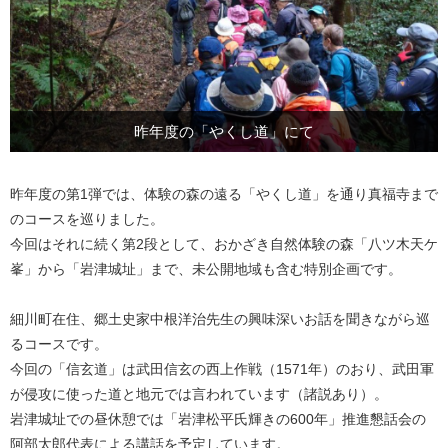
昨年度の「やくし道」にて
昨年度の第1弾では、体験の森の遠る「やくし道」を通り真福寺まで
のコースを巡りました。
今回はそれに続く第2段として、おかざき自然体験の森「八ツ木天ケ
峯」から「岩津城址」まで、未公開地域も含む特別企画です。
細川町在住、郷土史家中根洋治先生の興味深いお話を聞きながら巡
るコースです。
今回の「信玄道」は武田信玄の西上作戦（1571年）のおり、武田軍
が侵攻に使った道と地元では言われています（諸説あり）。
岩津城址での昼休憩では「岩津松平氏輝きの600年」推進懇話会の
阿部太郎代表による講話を予定しています。