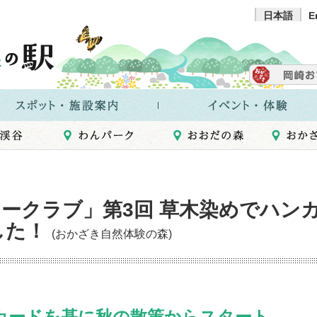
日本語
E
ークラブ」第3回 草木染めでハン
した！
(おかざき自然体験の森)
カードを基に秋の散策からスタート