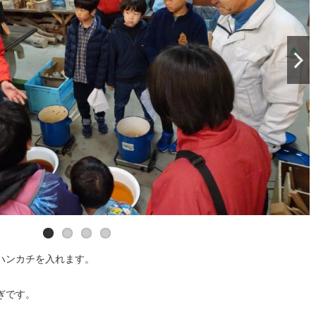
ヨモギ・桜・玉ねぎから染色します
ヨモギが人気です！
匂いするかな？
ハンカチを入れます。
ぎです。