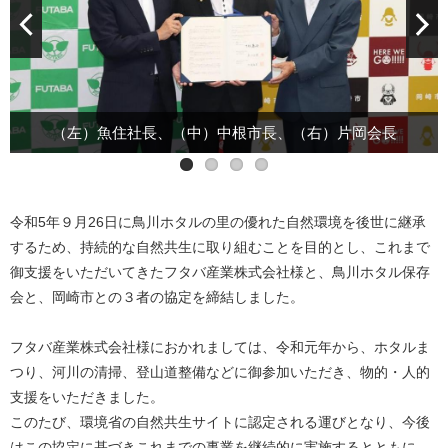
（左）魚住社長、（中）中根市長、（右）片岡会長
協定式出席者全員で記念撮影
協定書に署名をしています。
片岡会長の御挨拶です。
令和5年９月26日に鳥川ホタルの里の優れた自然環境を後世に継承
するため、持続的な自然共生に取り組むことを目的とし、これまで
御支援をいただいてきたフタバ産業株式会社様と、鳥川ホタル保存
会と、岡崎市との３者の協定を締結しました。
フタバ産業株式会社様におかれましては、令和元年から、ホタルま
つり、河川の清掃、登山道整備などに御参加いただき、物的・人的
支援をいただきました。
このたび、環境省の自然共生サイトに認定される運びとなり、今後
はこの協定に基づきこれまでの事業を継続的に実施するとともに、