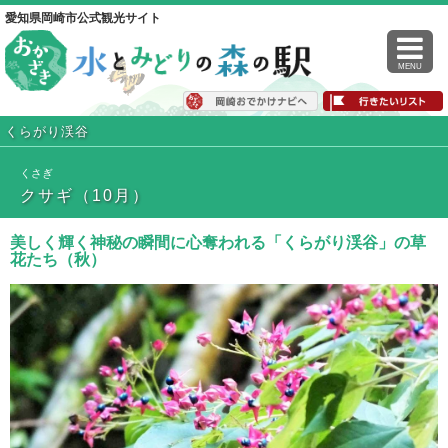
愛知県岡崎市公式観光サイト
MENU
くらがり渓谷
くさぎ
クサギ（10月）
美しく輝く神秘の瞬間に心奪われる「くらがり渓谷」の草
花たち（秋）