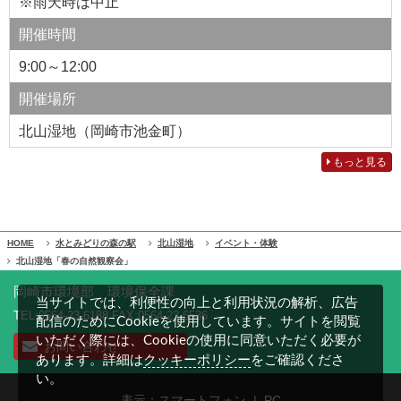
※雨天時は中止
開催時間
9:00～12:00
開催場所
北山湿地（岡崎市池金町）
もっと見る
HOME
水とみどりの森の駅
北山湿地
イベント・体験
北山湿地「春の自然観察会」
岡崎市環境部 環境保全課
当サイトでは、利便性の向上と利用状況の解析、広告
TEL:0564-23-6188 FAX:0564-23-6536
配信のためにCookieを使用しています。サイトを閲覧
いただく際には、Cookieの使用に同意いただく必要が
お問い合わせ
クッキーポリシー
あります。詳細は
をご確認くださ
い。
表示：スマートフォン |
PC