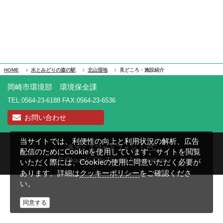
HOME
水とみどりの森の駅
北山湿地
見どころ・施設紹介
岡崎市環境部 環境保全課
TEL:0564-23-6188 FAX:0564-23-6536
お問い合わせ
当サイトでは、利便性の向上と利用状況の解析、広告
表示：スマートフォン |
PC
配信のためにCookieを使用しています。サイトを閲覧
© Okazaki City Tourist Association
いただく際には、Cookieの使用に同意いただく必要が
クッキーポリシー
あります。詳細は
をご確認くださ
い。
同意する