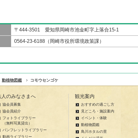
〒444-3501 愛知県岡崎市池金町字上落合15-1
0564-23-6188（岡崎市役所環境政策課）
動植物図鑑
コモウセンゴケ
法人のみなさまへ
観光案内
協会員募集
おすすめの過ごし方
協会員紹介
見どころ・施設案内
フォトライブラリー
イベント・体験
（無料写真貸出）
動植物図鑑
パンフレットライブラリー
鳥川ホタルの里
動画ライブラリー