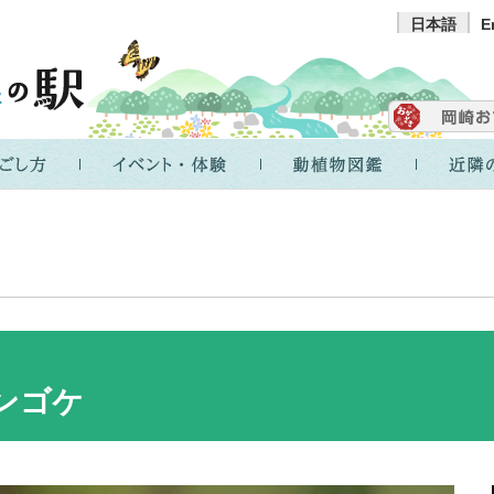
日本語
E
ンゴケ