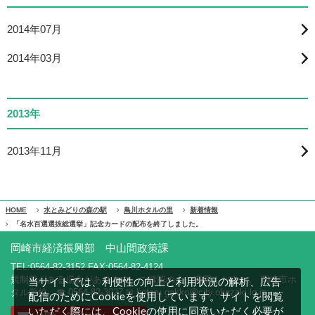
2014年07月
2014年03月
2013年
2013年11月
HOME
水とみどりの森の駅
鳥川ホタルの里
新着情報
「名水百選選抜総選挙」記念カードの配布を終了しました。
岡崎市経済振興部 中山間政策課
TEL:0564-82-3152 FAX:0564-82-4124
規制等がある場合があります。ご確認の上ご来園ください。 岡崎市ホ
当サイトでは、利便性の向上と利用状況の解析、広告
タル学校 ☎ 0564-82-3027 ✉ hotaru.gakko@city.okazaki.lg.jp
配信のためにCookieを使用しています。サイトを閲覧
いただく際には、Cookieの使用に同意いただく必要が