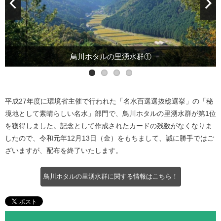
鳥川ホタルの里湧水群①
鳥川ホタルの里湧水群②
名水百選カード①
名水百選カード②
平成27年度に環境省主催で行われた「名水百選選抜総選挙」の「秘
境地として素晴らしい名水」部門で、鳥川ホタルの里湧水群が第1位
を獲得しました。記念として作成されたカードの残数がなくなりま
したので、令和元年12月13日（金）をもちまして、誠に勝手ではご
ざいますが、配布を終了いたします。
鳥川ホタルの里湧水群に関する情報はこちら！