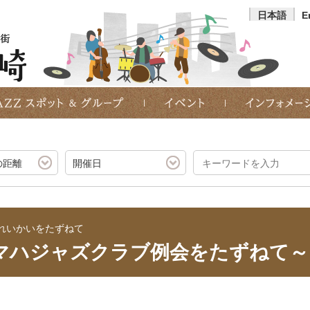
日本語
E
の距離
開催日
れいかいをたずねて
ハジャズクラブ例会をたずねて～ V