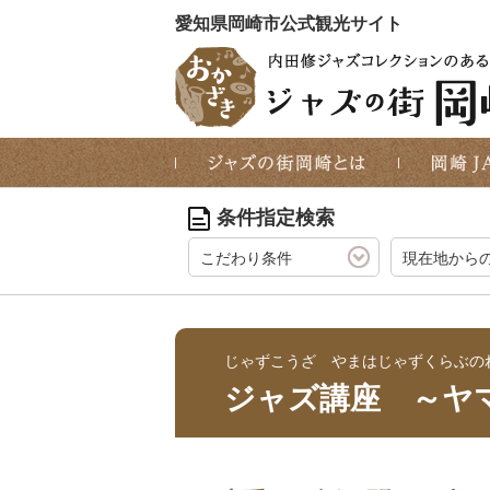
愛知県岡崎市公式観光サイト
条件指定検索
こだわり条件
現在地から
じゃずこうざ やまはじゃずくらぶの
ジャズ講座 ～ヤマ