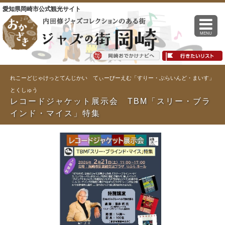
愛知県岡崎市公式観光サイト
MENU
れこーどじゃけっとてんじかい てぃーびーえむ「すりー・ぶらいんど・まいす」
とくしゅう
レコードジャケット展示会 TBM「スリー・ブラ
インド・マイス」特集