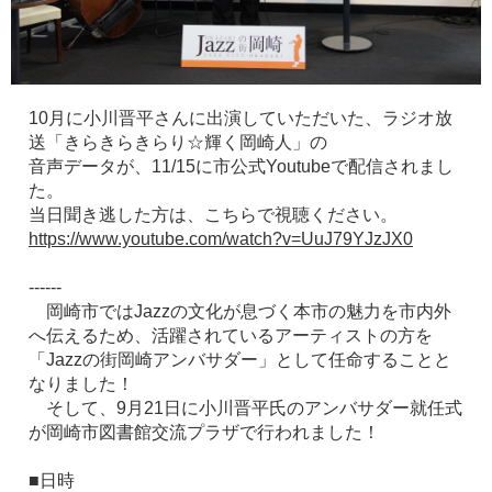
10月に小川晋平さんに出演していただいた、ラジオ放
送「きらきらきらり☆輝く岡崎人」の
音声データが、11/15に市公式Youtubeで配信されまし
た。
当日聞き逃した方は、こちらで視聴ください。
https://www.youtube.com/watch?v=UuJ79YJzJX0
------
岡崎市ではJazzの文化が息づく本市の魅力を市内外
へ伝えるため、活躍されているアーティストの方を
「Jazzの街岡崎アンバサダー」として任命することと
なりました！
そして、9月21日に小川晋平氏のアンバサダー就任式
が岡崎市図書館交流プラザで行われました！
■日時