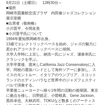
9月21日（土曜日） 12時30分～
■場所
岡崎市図書館交流プラザ 内田修ジャズコレクション
展示室横
■出席者（敬称略）
小川晋平、今岡友美
■小川晋平氏について
1994年愛知県岡崎市出身。
13歳でエレクトリックベースを始め、ジャズの魅力に
惹かれアコースティックベースに傾倒。
大学入学時に上京し、納浩一氏にジャズ、瀬泰幸氏に
クラシックを学ぶ。
大学卒業後、渡米しCalifornia Jazz Conservatoryに入
学。同校の選抜バンドとして海外ツアーに参加し、ス
イスのモントルー、イタリアのウンブリア、スコット
ランドのエディンバラなど世界中のジャズフェスティ
バルで演奏する。
卒業後ニューヨークへ移り1年間の活動の後帰国。東京
に拠点を移し、日野皓正、小曽根真、Gene Jackson、
黒田卓也、大林武司、TOKUなど数多くのアーティス