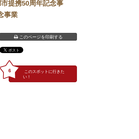
市提携50周年記念事
事業
このページを印刷する
6