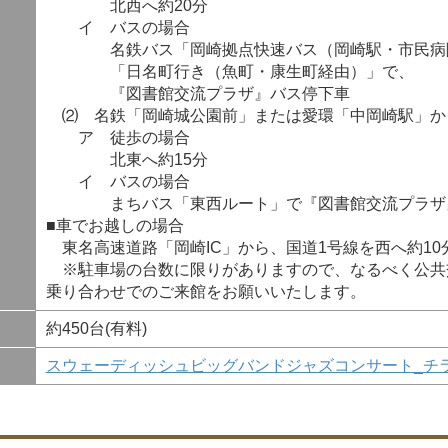
北西へ約20分
イ バスの場合
名鉄バス「岡崎拠点快速バス（岡崎駅・市民病院
「日名町行き（魚町・康生町経由）」で、
『図書館交流プラザ』バス停下車
⑵ 名鉄「岡崎城公園前」または愛環「中岡崎駅」か
ア 徒歩の場合
北東へ約15分
イ バスの場合
まちバス「東西ルート」で『図書館交流プラザ
■車でお越しの場合
東名高速道路「岡崎IC」から、国道1号線を西へ約10
※駐車場の台数に限りがありますので、なるべく公共
乗り合わせでのご来館をお願いいたします。
約450台(有料)
スウェーディッシュビッグバンドジャズコンサート_チ