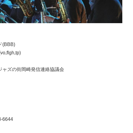
BBB)
lgh,tp)
ジャズの街岡崎発信連絡協議会
6644