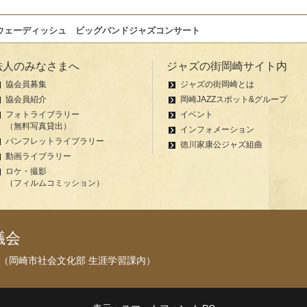
ウェーディッシュ ビッグバンドジャズコンサート
法人のみなさまへ
ジャズの街岡崎サイト内
協会員募集
ジャズの街岡崎とは
協会員紹介
岡崎JAZZスポット&グループ
フォトライブラリー
イベント
（無料写真貸出）
インフォメーション
パンフレットライブラリー
徳川家康公ジャズ組曲
動画ライブラリー
ロケ・撮影
（フィルムコミッション）
議会
71（岡崎市社会文化部 生涯学習課内）