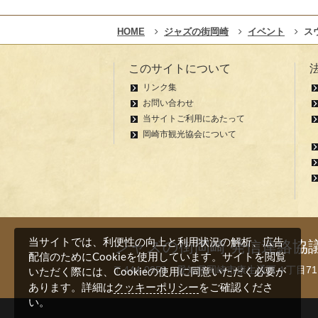
HOME
ジャズの街岡崎
イベント
ス
このサイトについて
リンク集
お問い合わせ
当サイトご利用にあたって
岡崎市観光協会について
当サイトでは、利便性の向上と利用状況の解析、広告
ジャズの街岡崎 発信連絡協
配信のためにCookieを使用しています。サイトを閲覧
〒444-0059 愛知県岡崎市康生通西４丁目
いただく際には、Cookieの使用に同意いただく必要が
クッキーポリシー
あります。詳細は
をご確認くださ
い。