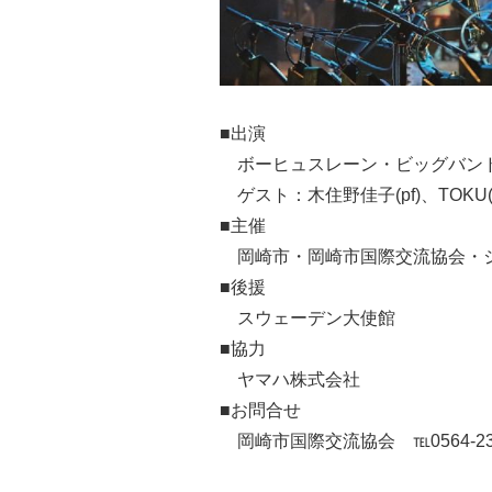
■出演
ボーヒュスレーン・ビッグバンド(
ゲスト：木住野佳子(pf)、TOKU(vo,f
■主催
岡崎市・岡崎市国際交流協会・
■後援
スウェーデン大使館
■協力
ヤマハ株式会社
■お問合せ
岡崎市国際交流協会 ℡0564-23-