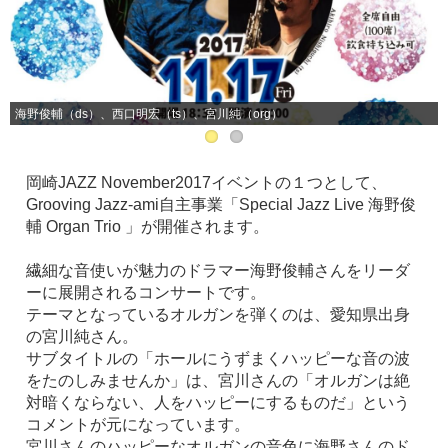
海野俊輔（ds）、西口明宏（ts）、宮川純（org）
岡崎JAZZ November2017イベントの１つとして、
Grooving Jazz-ami自主事業「Special Jazz Live 海野俊
輔 Organ Trio 」が開催されます。
繊細な音使いが魅力のドラマー海野俊輔さんをリーダ
ーに展開されるコンサートです。
テーマとなっているオルガンを弾くのは、愛知県出身
の宮川純さん。
サブタイトルの「ホールにうずまくハッピーな音の波
をたのしみませんか」は、宮川さんの「オルガンは絶
対暗くならない、人をハッピーにするものだ」という
コメントが元になっています。
宮川さんのハッピーなオルガンの音色に海野さんのド