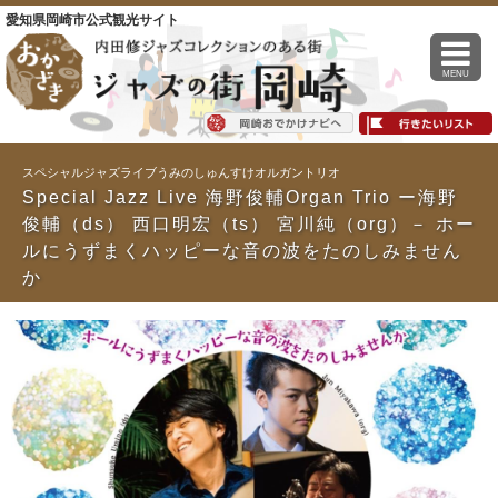
愛知県岡崎市公式観光サイト
MENU
スペシャルジャズライブうみのしゅんすけオルガントリオ
Special Jazz Live 海野俊輔Organ Trio ー海野
俊輔（ds） 西口明宏（ts） 宮川純（org）－ ホー
ルにうずまくハッピーな音の波をたのしみません
か