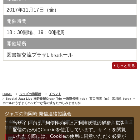
2017年11月17日（金）
開催時間
18：30開場、19：00開演
開催場所
図書館交流プラザLibraホール
もっと見る
HOME
ジャズの街岡崎
イベント
Special Jazz Live 海野俊輔Organ Trio ー海野俊輔（ds） 西口明宏（ts） 宮川純（org）－
ホールにうずまくハッピーな音の波をたのしみませんか
ジャズの街岡崎 発信連絡協議会
〒444-0059 愛知県岡崎市康生通西４丁目71（岡崎市社会文化部 生涯
当サイトでは、利便性の向上と利用状況の解析、広告
学習課内）
配信のためにCookieを使用しています。サイトを閲覧
いただく際には、Cookieの使用に同意いただく必要が
お問い合わせ