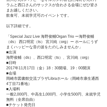
ラムと西口さんのサックスが合わさる会場にぜひ皆さ
まお越しください。
飲食可、未就学児可のイベントです。
以下詳細です。
「Special Jazz Live 海野俊輔Organ Trio ー海野俊輔
（ds） 西口明宏（ts） 宮川純（org）ー ホールにうず
まくハッピーな音の波をたのしみませんか」
■出演
海野俊輔（ds）、西口明宏（ts）、宮川純（org）
■日時
2017年11月17日（金）18：30開場、19：00開演
■会場
岡崎市図書館交流プラザLibraホール（岡崎市康生通西
4丁目71番地）
■入場料
一般2,000円、中高生1,000円、小学生500円、未就学児
無料（全席自由）
■チケット発売日