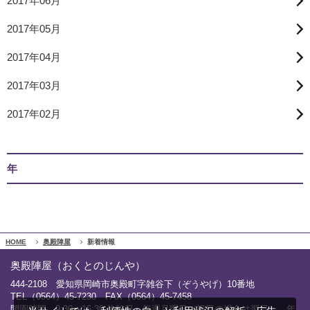
2017年06月
2017年05月
2017年04月
2017年03月
2017年02月
年
HOME
奥殿陣屋
新着情報
奥殿陣屋（おくとのじんや）
444-2108 愛知県岡崎市奥殿町字雑谷下（ぞうやげ）10番地
TEL（0564）45-7230 FAX（0564）45-7458
開園時間 9:30～16:30 休館日 毎週月曜日（祝日の場合は翌日）、年