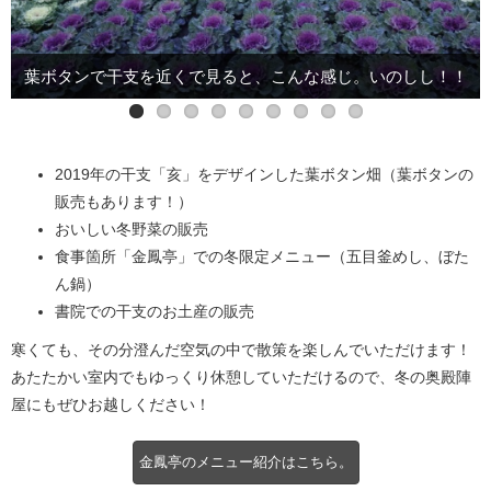
葉ボタンで干支を近くで見ると、こんな感じ。いのしし！！
冬の野菜たちが、沢山お買い得に並んでます！早い者勝ち！
干支のお土産販売してます。詳しくはリンク先を見て！
釜めしは、アツアツ炊き立てでおいしい！1000円
五目釜めしが始まってます！とってもおいしい！
来年の干支「イノシシを食べよう！」1200円
奥殿陣屋産の葉ボタン売ってます！
朝はとっても空気が澄んでいます。
「てつや」も神々しく！！
2019年の干支「亥」をデザインした葉ボタン畑（葉ボタンの
販売もあります！）
おいしい冬野菜の販売
食事箇所「金鳳亭」での冬限定メニュー（五目釜めし、ぼた
ん鍋）
書院での干支のお土産の販売
寒くても、その分澄んだ空気の中で散策を楽しんでいただけます！
あたたかい室内でもゆっくり休憩していただけるので、冬の奥殿陣
屋にもぜひお越しください！
金鳳亭のメニュー紹介はこちら。