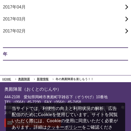
2017年04月
2017年03月
2017年02月
年
HOME
奥殿陣屋
新着情報
冬の奥殿陣屋を楽しもう！！
奥殿陣屋（おくとのじんや）
444-2108 愛知県岡崎市奥殿町字雑谷下（ぞうやげ）10番地
TEL（0564）45-7230 FAX（0564）45-7458
開園時間 9:30～16:30 休館日 毎週月曜日（祝日の場合は翌日）、年
当サイトでは、利便性の向上と利用状況の解析、広告
末年始、臨時休館 【一般社団法人岡崎パブリックサービス】
配信のためにCookieを使用しています。サイトを閲覧
いただく際には、Cookieの使用に同意いただく必要が
お問い合わせ
クッキーポリシー
あります。詳細は
をご確認くださ