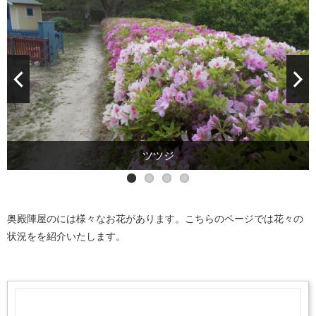
カスミソウ
シャクヤク
カモミール
ツツジ
奥殿陣屋のには様々なお花があります。こちらのページでは花々の
状況をを紹介いたします。