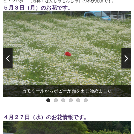
ヒトツバダゴ（通称：なんじゃもんじゃ）の木が見頃です。
５月３日（月）のお花です。
カモミールからポピーが顔を出し始めました
シャクヤク
ネモフィラ
クレマチス
ポピー
ツツジ
４月２７日（水）のお花情報です。