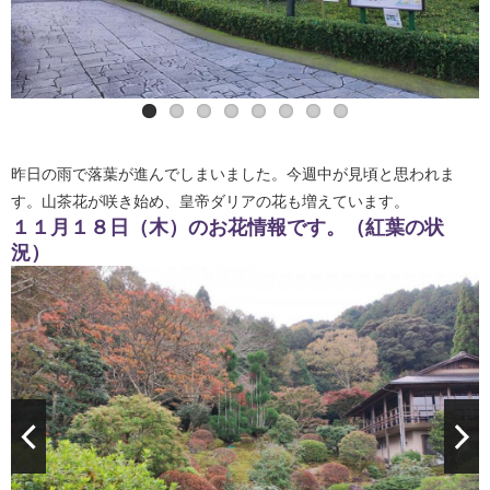
皇帝ダリア
山茶花
昨日の雨で落葉が進んでしまいました。今週中が見頃と思われま
す。山茶花が咲き始め、皇帝ダリアの花も増えています。
１１月１８日（木）のお花情報です。（紅葉の状
況）