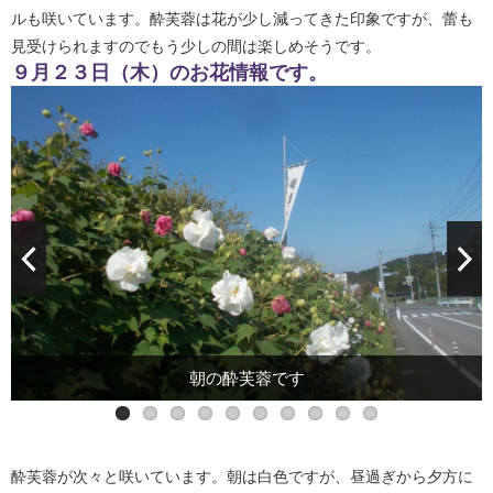
ルも咲いています。酔芙蓉は花が少し減ってきた印象ですが、蕾も
見受けられますのでもう少しの間は楽しめそうです。
９月２３日（木）のお花情報です。
夕方の酔芙蓉です
夕方の酔芙蓉です
夕方の酔芙蓉です
朝の酔芙蓉です
朝の酔芙蓉です
朝の酔芙蓉です
昼の酔芙蓉です
昼の酔芙蓉です
昼の酔芙蓉です
昼の酔芙蓉です
酔芙蓉が次々と咲いています。朝は白色ですが、昼過ぎから夕方に