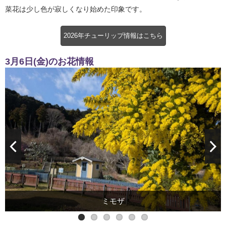
菜花は少し色が寂しくなり始めた印象です。
2026年チューリップ情報はこちら
3月6日(金)のお花情報
チューリップ
カタクリ
モクレン
ミモザ
寒緋桜
菜花