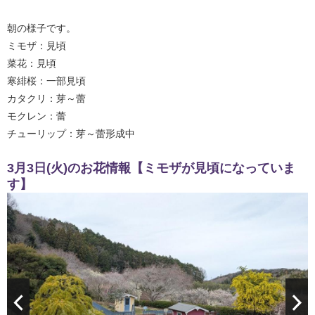
朝の様子です。
ミモザ：見頃
菜花：見頃
寒緋桜：一部見頃
カタクリ：芽～蕾
モクレン：蕾
チューリップ：芽～蕾形成中
3月3日(火)のお花情報【ミモザが見頃になっていま
す】