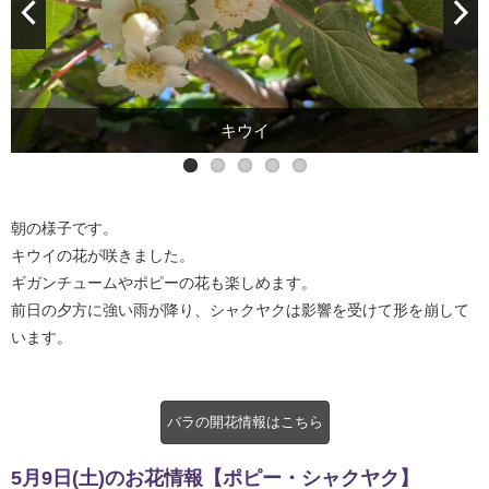
ギガンチューム
シャクヤク
キウイ
ポピー
朝の様子です。
キウイの花が咲きました。
ギガンチュームやポピーの花も楽しめます。
前日の夕方に強い雨が降り、シャクヤクは影響を受けて形を崩して
います。
バラの開花情報はこちら
5月9日(土)のお花情報【ポピー・シャクヤク】