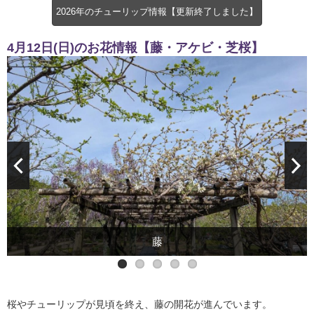
2026年のチューリップ情報【更新終了しました】
4月12日(日)のお花情報【藤・アケビ・芝桜】
アケビ
芝桜
藤
桜やチューリップが見頃を終え、藤の開花が進んでいます。