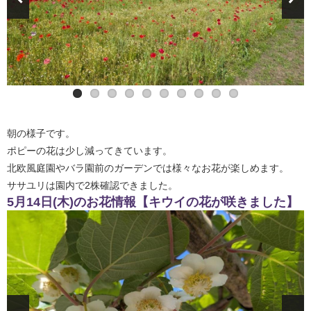
バラ園前の庭園です
北欧風庭園内
ササユリ
朝の様子です。
ポピーの花は少し減ってきています。
北欧風庭園やバラ園前のガーデンでは様々なお花が楽しめます。
ササユリは園内で2株確認できました。
5月14日(木)のお花情報【キウイの花が咲きました】