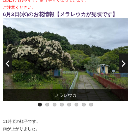
足元が汚れやすく、滑りやすくなっています。
ご注意ください。
6月3日(水)のお花情報【メラレウカが見頃です】
メラレウカ
スカシユリ
ササユリ
アジサイ
11時頃の様子です。
雨が上がりました。