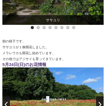
満開時は真っ白になります
メラレウカ
ササユリ
朝の様子です。
ササユリが１株開花しました。
メラレウカも開花し始めています。
その他ではアジサイも育ってきています。
5月24日(日)のお花情報