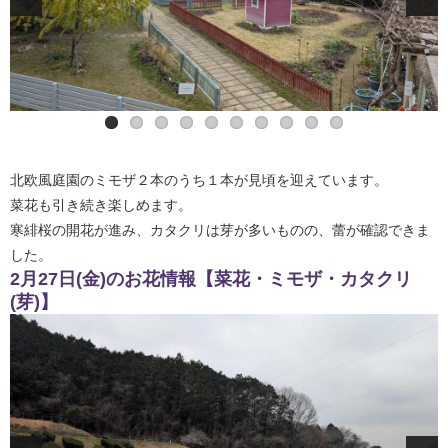
カタクリ
ミモザ
寒緋桜
菜花
北欧風庭園のミモザ２本のうち１本が見頃を迎えています。
菜花も引き続き楽しめます。
寒緋桜の開花が進み、カタクリは芽が多いものの、蕾が確認できま
した。
2月27日(金)のお花情報【菜花・ミモザ・カタクリ
(芽)】