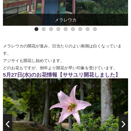
メラレウカ
アジサイ
ササユリ
メラレウカの開花が進み、日当たりのよい南側は白くなっていま
す。
アジサイも開花し始めています。
どのお花もですが、例年より開花が早い印象を受けています。
5月27日(水)のお花情報【ササユリ開花しました】