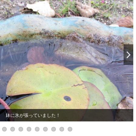
みじを芸術的に撮ってみました(笑)
紅葉が全体に行き渡りました！
池とのコラボは陣屋ならでは
鉢に氷が張っていました！
結構しっかりした氷でした
テントも上も凍ってました
場所はこんなところです
紅葉らしい写真です(笑)
緑に赤が映えますね！
広く撮っても綺麗です