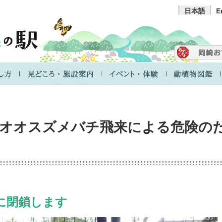
日本語
E
オオスズメバチ飛来による危険の
的に閉鎖します