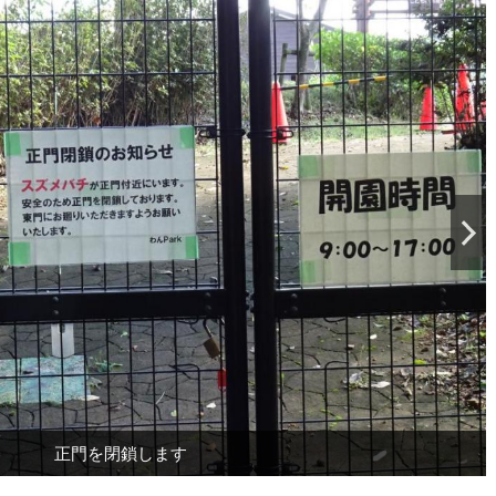
正門を閉鎖します
オオスズメバチ