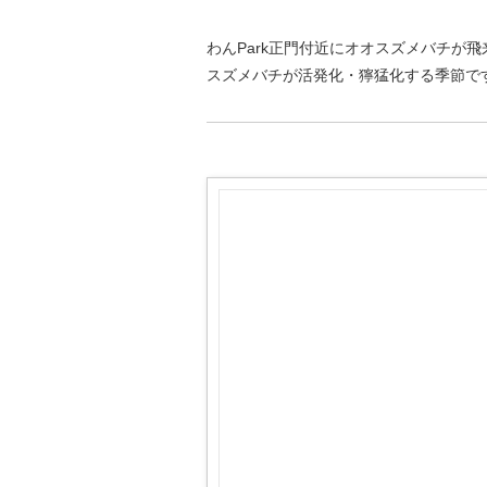
わんPark正門付近にオオスズメバチが
スズメバチが活発化・獰猛化する季節で