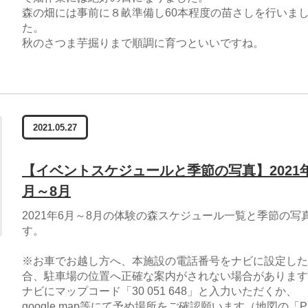
森の畑には事前に８畝準備し60本程度の苗さしを行いま
た。
秋のさつま芋掘りまで順調に育つといいですね。
2021.05.27
【イベントスケジュールと季節の写真】2021
月～8月
2021年6月～8月の体験の森スケジュール一覧と季節の写
す。
※お車でお越し方へ、本施設の電話番号をナビに設定した
合、駐車場の位置へ正確な案内がされない場合があります
ナビにマップコード「30 051 648」と入力いただくか、
google map等にて予め場所をご確認願います（地図の「