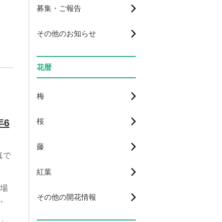
募集・ご報告
し
その他のお知らせ
花暦
梅
桜
年6
藤
真で
紅葉
場
その他の開花情報
。
P」