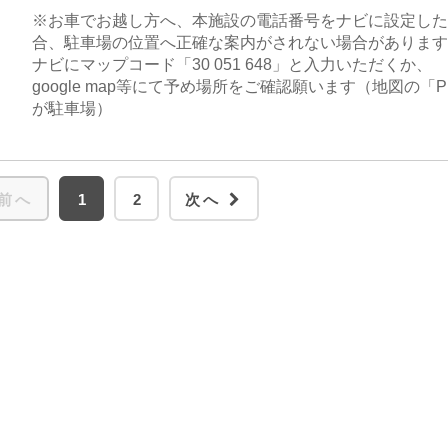
※お車でお越し方へ、本施設の電話番号をナビに設定した
合、駐車場の位置へ正確な案内がされない場合があります
ナビにマップコード「30 051 648」と入力いただくか、
google map等にて予め場所をご確認願います（地図の「
が駐車場）
前へ
1
2
次へ