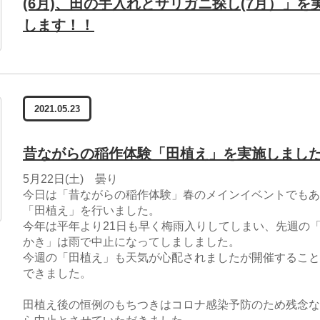
(6月)、田の手入れとザリガニ探し(7月）」を
します！！
2021.05.23
昔ながらの稲作体験「田植え」を実施しまし
5月22日(土) 曇り
今日は「昔ながらの稲作体験」春のメインイベントでもあ
「田植え」を行いました。
今年は平年より21日も早く梅雨入りしてしまい、先週の
かき」は雨で中止になってしましました。
今週の「田植え」も天気が心配されましたが開催すること
できました。
田植え後の恒例のもちつきはコロナ感染予防のため残念な