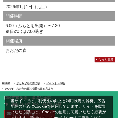
2026年1月1日（元旦）
開催時間
6:00（ふもとを出発）〜7:30
※日の出は7:00過ぎ
開催場所
おおだの森
もっと見る
HOME
水とみどりの森の駅
イベント・体験
2026年 おおだの森で初日の出を見よう
岡崎市環境部 環境保全課
当サイトでは、利便性の向上と利用状況の解析、広告
TEL:0564-23-6671 FAX:0564-23-6536
配信のためにCookieを使用しています。サイトを閲覧
いただく際には、Cookieの使用に同意いただく必要が
お問い合わせ
クッキーポリシー
あります。詳細は
をご確認くださ