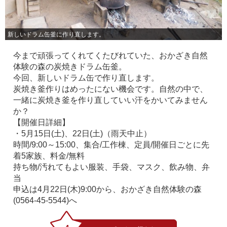
新しいドラム缶釜に作り直します。
今まで頑張ってくれてくたびれていた、おかざき自然
体験の森の炭焼きドラム缶釜。
今回、新しいドラム缶で作り直します。
炭焼き釜作りはめったにない機会です。自然の中で、
一緒に炭焼き釜を作り直していい汗をかいてみません
か？
【開催日詳細】
・5月15日(土)、22日(土)（雨天中止）
時間/9:00～15:00、集合/工作棟、定員/開催日ごとに先
着5家族、料金/無料
持ち物/汚れてもよい服装、手袋、マスク、飲み物、弁
当
申込は4月22日(木)9:00から、おかざき自然体験の森
(0564-45-5544)へ