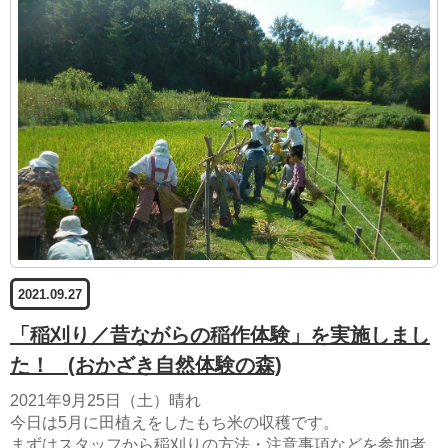
2021.09.27
「稲刈り／昔ながらの稲作体験」を実施しまし
た！
(おかざき自然体験の森)
2021年9月25日（土）晴れ
今日は5月に田植えをしたもち米の収穫です。
まずはスタッフから稲刈りの方法・注意事項などを参加者