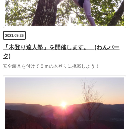
2021.09.26
「木登り達人塾」を開催します。
(わんパー
ク)
安全装具を付けて５ｍの木登りに挑戦しよう！