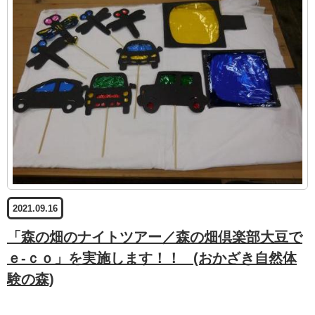
2021.09.16
「森の畑のナイトツアー／森の畑倶楽部大豆で
ｅ-ｃｏ」を実施します！！
(おかざき自然体
験の森)