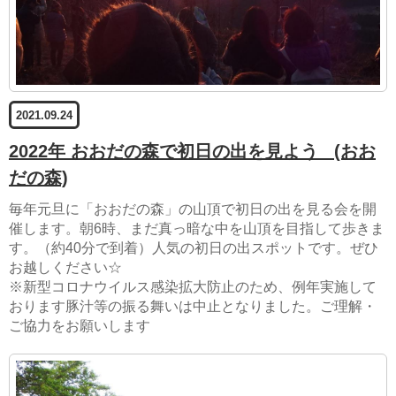
2021.09.24
2022年 おおだの森で初日の出を見よう
(おお
だの森)
毎年元旦に「おおだの森」の山頂で初日の出を見る会を開
催します。朝6時、まだ真っ暗な中を山頂を目指して歩きま
す。（約40分で到着）人気の初日の出スポットです。ぜひ
お越しください☆
※新型コロナウイルス感染拡大防止のため、例年実施して
おります豚汁等の振る舞いは中止となりました。ご理解・
ご協力をお願いします