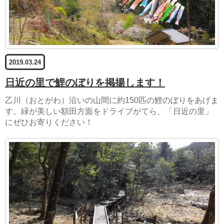
2019.03.24
日近の里で鯉のぼりを掲揚します！
乙川（おとがわ）沿いの山間に約150匹の鯉のぼりをあげま
す。緑が美しい額田方面をドライブがてら、「日近の里」
にぜひお寄りください！