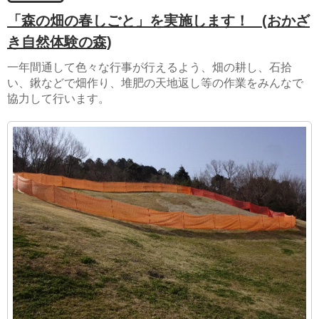
「森の畑の春しごと」を実施します！
(おかざ
き自然体験の森)
一年間通して色々な行事が行えるよう、畑の耕し、石拾
い、鍬などで畑作り、堆肥の天地返し等の作業をみんなで
協力して行います。