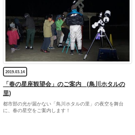
2019.03.14
「春の星座観望会」のご案内
(鳥川ホタルの
里)
都市部の光が届かない「鳥川ホタルの里」の夜空を舞台
に、春の星空をご案内します！