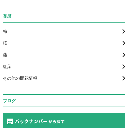
花暦
梅
桜
藤
紅葉
その他の開花情報
ブログ