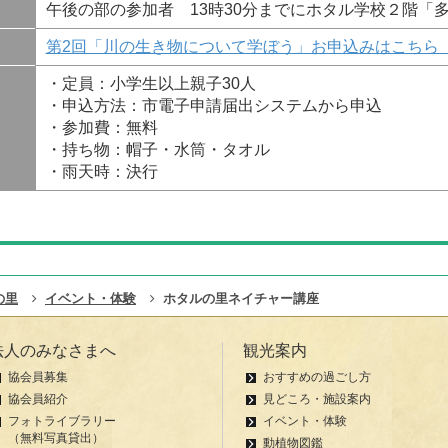
午後の部の参加者 13時30分までにホタル学校２階「
第2回「川の生き物について学ぼう」お申込みはこちら
・定員：小学生以上親子30人
・申込方法：市電子申請届出システムから申込
・参加費：無料
・持ち物：帽子・水筒・タオル
・雨天時：決行
の里
イベント・体験
ホタルの里ネイチャー講座
法人のみなさまへ
観光案内
協会員募集
おすすめの過ごし方
協会員紹介
見どころ・施設案内
フォトライブラリー
イベント・体験
（無料写真貸出）
動植物図鑑