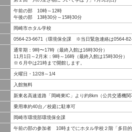
午前の部 10時～12時
午後の部 13時30分～15時30分
岡崎市ホタル学校
0564-23-6671（環境保全課 ※当日緊急連絡は0564-8
通常期：9時〜17時（最終入館は16時30分）
11月1日～2月末：9時～16時（最終入館は15時30分）
※６月中は21時まで開館します。
火曜日・12/28～1/4
入館無料
新東名高速道路「岡崎東IC」より約8km（公共交通機関
乗用車約40台／校庭に駐車可
岡崎市環境部環境保全課
午前の部の参加者 10時までにホタル学校２階「多目的