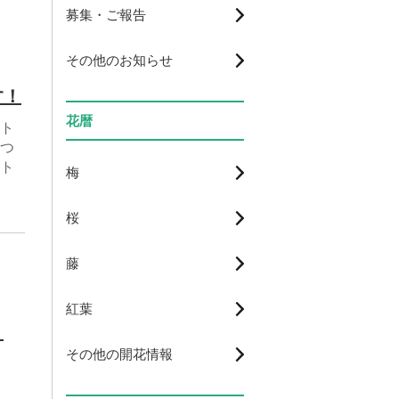
募集・ご報告
その他のお知らせ
す！
花暦
ト
つ
ト
梅
桜
藤
紅葉
！
その他の開花情報