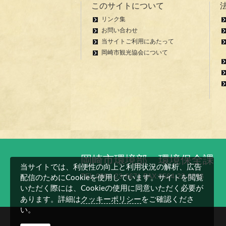
このサイトについて
リンク集
お問い合わせ
当サイトご利用にあたって
岡崎市観光協会について
岡崎市環境部 環境保全課
当サイトでは、利便性の向上と利用状況の解析、広告
TEL:0564-23-6671 FAX:0564-23-6536
配信のためにCookieを使用しています。サイトを閲覧
いただく際には、Cookieの使用に同意いただく必要が
クッキーポリシー
あります。詳細は
をご確認くださ
い。