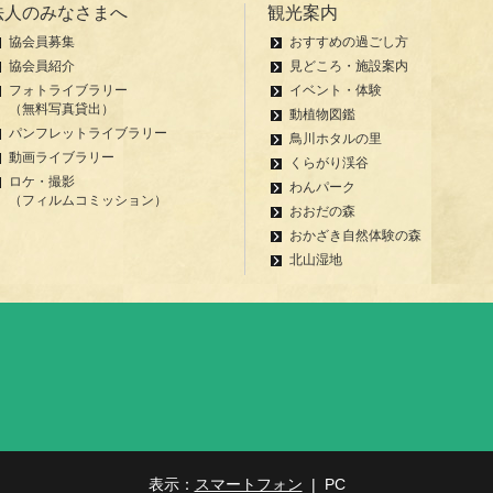
法人のみなさまへ
観光案内
協会員募集
おすすめの過ごし方
協会員紹介
見どころ・施設案内
フォトライブラリー
イベント・体験
（無料写真貸出）
動植物図鑑
パンフレットライブラリー
鳥川ホタルの里
動画ライブラリー
くらがり渓谷
ロケ・撮影
わんパーク
（フィルムコミッション）
おおだの森
おかざき自然体験の森
北山湿地
表示：
スマートフォン
| PC