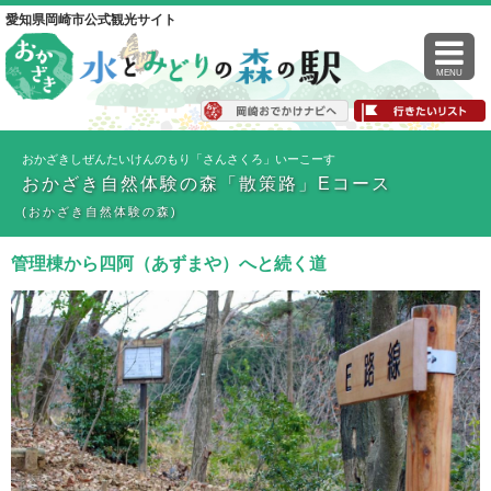
愛知県岡崎市公式観光サイト
MENU
おかざきしぜんたいけんのもり「さんさくろ」いーこーす
おかざき自然体験の森「散策路」Eコース
(おかざき自然体験の森)
管理棟から四阿（あずまや）へと続く道