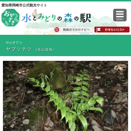
愛知県岡崎市公式観光サイト
MENU
やぶそてつ
ヤブソテツ
(北山湿地)