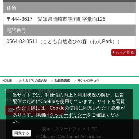
住所
〒444-3617 愛知県岡崎市淡渕町字堂面125
電話番号
0564-82-3511（こども自然遊びの森（わんPark））
もっと見る
HOME
水とみどりの森の駅
動植物図鑑
モンシロチョウ
岡崎市環境部 環境保全課
当サイトでは、利便性の向上と利用状況の解析、広告
TEL:0564-23-6671 FAX:0564-23-6536
配信のためにCookieを使用しています。サイトを閲覧
いただく際には、Cookieの使用に同意いただく必要が
お問い合わせ
クッキーポリシー
あります。詳細は
をご確認くださ
い。
表示：スマートフォン |
PC
同意する
© Okazaki City Tourist Association