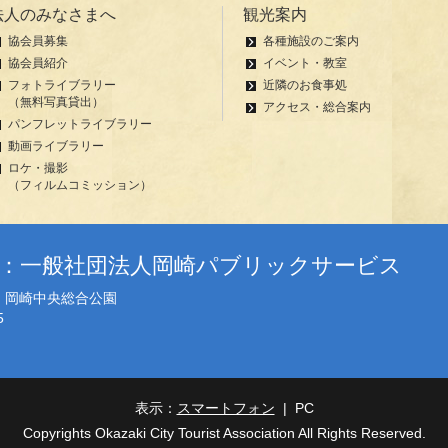
法人のみなさまへ
観光案内
協会員募集
各種施設のご案内
協会員紹介
イベント・教室
フォトライブラリー
近隣のお食事処
（無料写真貸出）
アクセス・総合案内
パンフレットライブラリー
動画ライブラリー
ロケ・撮影
（フィルムコミッション）
者：一般社団法人岡崎パブリックサービス
地 岡崎中央総合公園
5
表示：
スマートフォン
| PC
Copyrights Okazaki City Tourist Association All Rights Reserved.