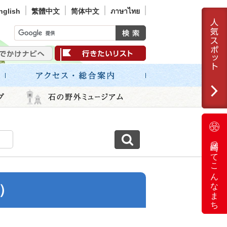
nglish
繁體中文
简体中文
ภาษาไทย
岡崎ってこんなまち
）