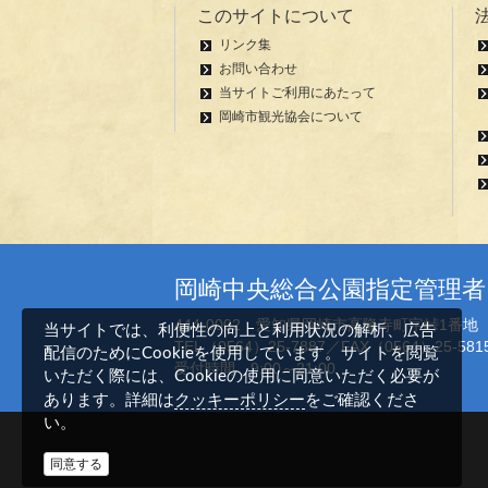
このサイトについて
リンク集
お問い合わせ
当サイトご利用にあたって
岡崎市観光協会について
岡崎中央総合公園指定管理
444-0002 愛知県岡崎市高隆寺町字峠1番
当サイトでは、利便性の向上と利用状況の解析、広告
TEL（0564）25-7887／FAX（0564）25-581
配信のためにCookieを使用しています。サイトを閲覧
受付時間 9:00～21:00
いただく際には、Cookieの使用に同意いただく必要が
クッキーポリシー
あります。詳細は
をご確認くださ
い。
同意する