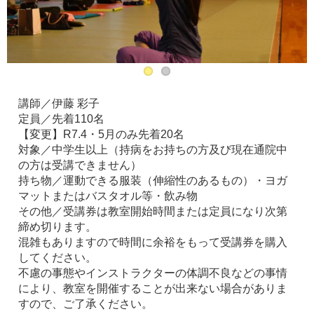
講師／伊藤 彩子
定員／先着110名
【変更】R7.4・5月のみ先着20名
対象／中学生以上（持病をお持ちの方及び現在通院中
の方は受講できません）
持ち物／運動できる服装（伸縮性のあるもの）・ヨガ
マットまたはバスタオル等・飲み物
その他／受講券は教室開始時間または定員になり次第
締め切ります。
混雑もありますので時間に余裕をもって受講券を購入
してください。
不慮の事態やインストラクターの体調不良などの事情
により、教室を開催することが出来ない場合がありま
すので、ご了承ください。