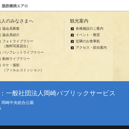
脂肪燃焼エアロ
法人のみなさまへ
観光案内
協会員募集
各種施設のご案内
協会員紹介
イベント・教室
フォトライブラリー
近隣のお食事処
（無料写真貸出）
アクセス・総合案内
パンフレットライブラリー
動画ライブラリー
ロケ・撮影
（フィルムコミッション）
者：一般社団法人岡崎パブリックサービス
地 岡崎中央総合公園
5