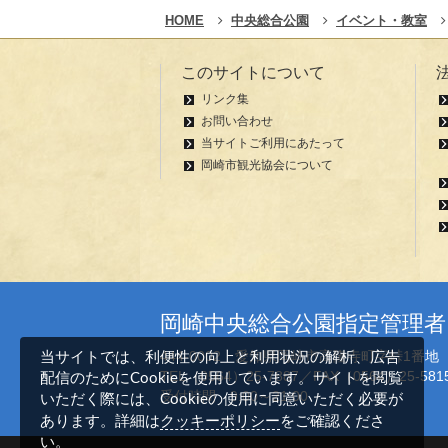
HOME
中央総合公園
イベント・教室
このサイトについて
リンク集
お問い合わせ
当サイトご利用にあたって
岡崎市観光協会について
岡崎中央総合公園指定管理
444-0002 愛知県岡崎市高隆寺町字峠1番
当サイトでは、利便性の向上と利用状況の解析、広告
TEL（0564）25-7887／FAX（0564）25-581
配信のためにCookieを使用しています。サイトを閲覧
受付時間 9:00～21:00
いただく際には、Cookieの使用に同意いただく必要が
クッキーポリシー
あります。詳細は
をご確認くださ
い。