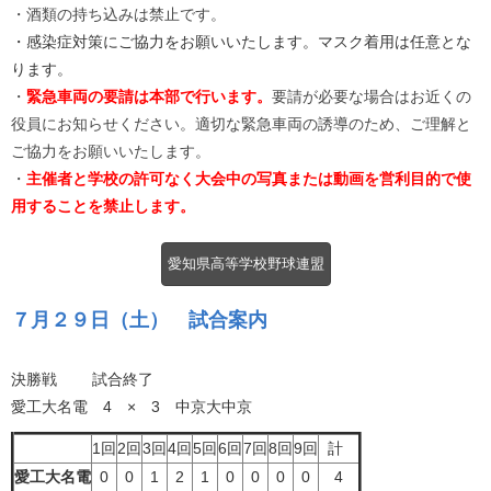
・酒類の持ち込みは禁止です。
・感染症対策にご協力をお願いいたします。マスク着用は任意とな
ります。
・
緊急車両の要請は本部で行います。
要請が必要な場合はお近くの
役員にお知らせください。適切な緊急車両の誘導のため、ご理解と
ご協力をお願いいたします。
・
主催者と学校の許可なく大会中の写真または動画を営利目的で使
用することを禁止します。
愛知県高等学校野球連盟
７月２９日（土） 試合案内
決勝戦 試合終了
愛工大名電 4 × 3 中京大中京
1回
2回
3回
4回
5回
6回
7回
8回
9回
計
愛工大名電
0
0
1
2
1
0
0
0
0
4