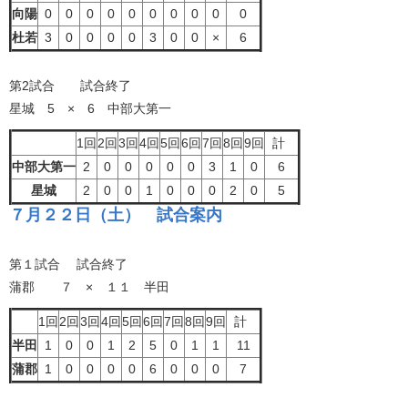
向陽
0
0
0
0
0
0
0
0
0
0
杜若
3
0
0
0
0
3
0
0
×
6
第2試合 試合終了
星城 5 × 6 中部大第一
1回
2回
3回
4回
5回
6回
7回
8回
9回
計
中部大第一
2
0
0
0
0
0
3
1
0
6
星城
2
0
0
1
0
0
0
2
0
5
７月２２日（土） 試合案内
第１試合 試合終了
蒲郡 ７ × １１ 半田
1回
2回
3回
4回
5回
6回
7回
8回
9回
計
半田
1
0
0
1
2
5
0
1
1
11
蒲郡
1
0
0
0
0
6
0
0
0
7