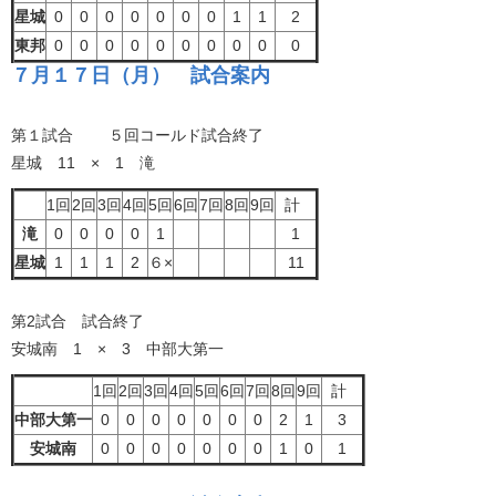
星城
0
0
0
0
0
0
0
1
1
2
東邦
0
0
0
0
0
0
0
0
0
0
７月１７日（月） 試合案内
第１試合 ５回コールド試合終了
星城 11 × 1 滝
1回
2回
3回
4回
5回
6回
7回
8回
9回
計
滝
0
0
0
0
1
1
星城
1
1
1
2
６×
11
第2試合 試合終了
安城南 1 × 3 中部大第一
1回
2回
3回
4回
5回
6回
7回
8回
9回
計
中部大第一
0
0
0
0
0
0
0
2
1
3
安城南
0
0
0
0
0
0
0
1
0
1