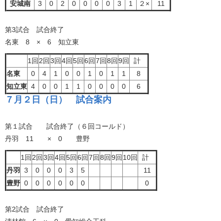
安城南
3
0
2
0
0
0
0
3
1
２×
11
第3試合 試合終了
名東 8 × 6 知立東
1回
2回
3回
4回
5回
6回
7回
8回
9回
計
名東
0
4
1
0
0
1
0
1
1
8
知立東
4
0
0
1
1
0
0
0
0
6
７月２日（日） 試合案内
第１試合 試合終了（６回コールド）
丹羽 11 × 0 豊野
1回
2回
3回
4回
5回
6回
7回
8回
9回
10回
計
丹羽
3
0
0
0
3
5
11
豊野
0
0
0
0
0
0
0
第2試合 試合終了