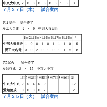
中京大中京
2
0
0
0
0
0
0
1
0
3
７月２７日（木） 試合案内
第１試合 試合終了
愛工大名電 8 × 5 中部大春日丘
1回
2回
3回
4回
5回
6回
7回
8回
9回
計
中部大春日丘
1
0
0
1
0
1
1
1
0
5
愛工大名電
3
0
2
0
1
0
1
1
ｘ
8
第2試合 試合終了
愛知啓成 2 × 12 中京大中京
1回
2回
3回
4回
5回
6回
7回
8回
9回
計
中京大中京
2
6
4
0
0
12
愛知啓成
0
0
0
0
2
2
７月２５日（火） 試合案内