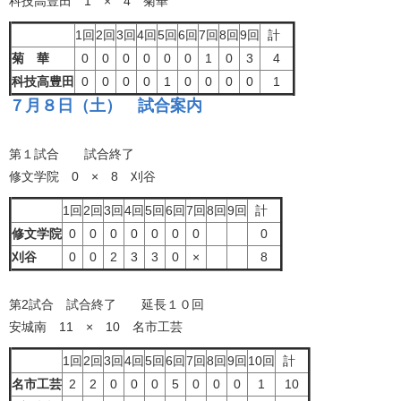
科技高豊田 1 × 4 菊華
1回
2回
3回
4回
5回
6回
7回
8回
9回
計
菊 華
0
0
0
0
0
0
1
0
3
4
科技高豊田
0
0
0
0
1
0
0
0
0
1
７月８日（土） 試合案内
第１試合 試合終了
修文学院 0 × 8 刈谷
1回
2回
3回
4回
5回
6回
7回
8回
9回
計
修文学院
0
0
0
0
0
0
0
0
刈谷
0
0
2
3
3
0
×
8
第2試合 試合終了 延長１０回
安城南 11 × 10 名市工芸
1回
2回
3回
4回
5回
6回
7回
8回
9回
10回
計
名市工芸
2
2
0
0
0
5
0
0
0
1
10