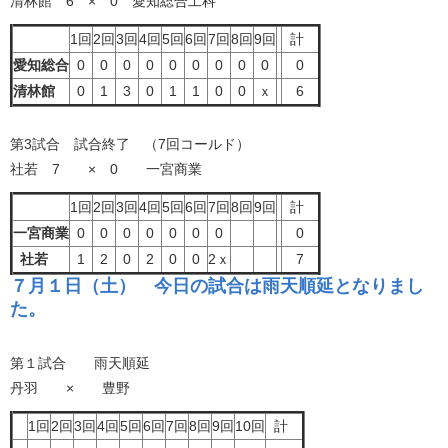
清林館 6 × 0 愛知総合工科
1回
2回
3回
4回
5回
6回
7回
8回
9回
計
愛知総合
0
0
0
0
0
0
0
0
0
0
清林館
0
1
3
0
1
1
0
0
ｘ
6
第3試合 試合終了 （7回コールド）
社若 7 × 0 一宮商業
1回
2回
3回
4回
5回
6回
7回
8回
9回
計
一宮商業
0
0
0
0
0
0
0
0
社若
1
2
0
2
0
0
2ｘ
7
７月１日（土） 今日の試合は雨天順延となりまし
た。
第１試合 雨天順延
丹羽 × 豊野
1回
2回
3回
4回
5回
6回
7回
8回
9回
10回
計