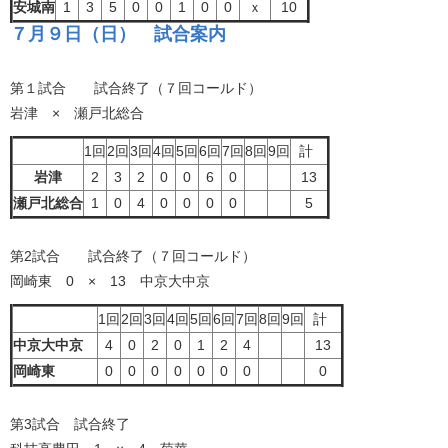
安城南
1
3
5
0
0
1
0
0
ｘ
10
７月９日（日） 試合案内
第１試合 試合終了（７回コールド）
岩津 × 瀬戸北総合
1回
2回
3回
4回
5回
6回
7回
8回
9回
計
岩津
2
3
2
0
0
6
0
13
瀬戸北総合
1
0
4
0
0
0
0
5
第2試合 試合終了（７回コールド）
岡崎東 0 × 13 中京大中京
1回
2回
3回
4回
5回
6回
7回
8回
9回
計
中京大中京
4
0
2
0
1
2
4
13
岡崎東
0
0
0
0
0
0
0
0
第3試合 試合終了