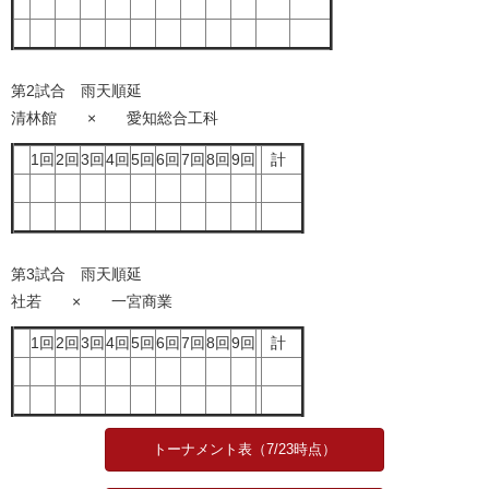
第2試合 雨天順延
清林館 × 愛知総合工科
1回
2回
3回
4回
5回
6回
7回
8回
9回
計
第3試合 雨天順延
社若 × 一宮商業
1回
2回
3回
4回
5回
6回
7回
8回
9回
計
トーナメント表（7/23時点）