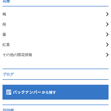
花暦
梅
桜
藤
紅葉
その他の開花情報
ブログ
2026年