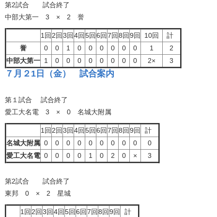
第2試合 試合終了
中部大第一 3 × 2 誉
1回
2回
3回
4回
5回
6回
7回
8回
9回
10回
計
誉
0
0
1
0
0
0
0
0
0
1
2
中部大第一
1
0
0
0
0
0
0
0
0
2×
3
７月２1日（金） 試合案内
第１試合 試合終了
愛工大名電 3 × 0 名城大附属
1回
2回
3回
4回
5回
6回
7回
8回
9回
計
名城大附属
0
0
0
0
0
0
0
0
0
0
愛工大名電
0
0
0
0
1
0
2
0
×
3
第2試合 試合終了
東邦 0 × 2 星城
1回
2回
3回
4回
5回
6回
7回
8回
9回
計