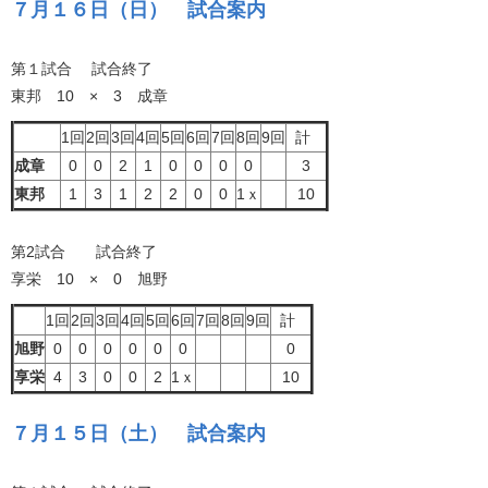
７月１６日（日） 試合案内
第１試合 試合終了
東邦 10 × 3 成章
1回
2回
3回
4回
5回
6回
7回
8回
9回
計
成章
0
0
2
1
0
0
0
0
3
東邦
1
3
1
2
2
0
0
1ｘ
10
第2試合 試合終了
享栄 10 × 0 旭野
1回
2回
3回
4回
5回
6回
7回
8回
9回
計
旭野
0
0
0
0
0
0
0
享栄
4
3
0
0
2
1ｘ
10
７月１５日（土） 試合案内