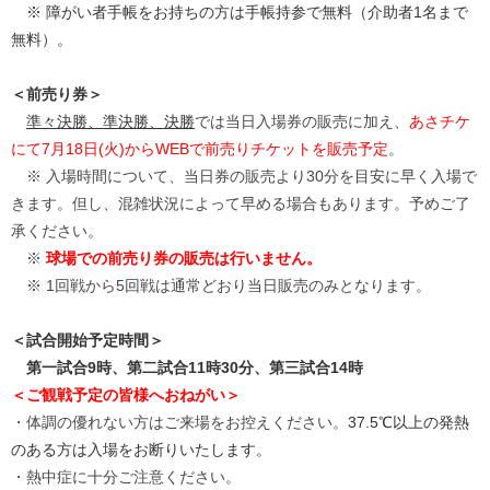
※ 障がい者手帳をお持ちの方は手帳持参で無料（介助者1名まで
無料）。
＜前売り券＞
準々決勝、準決勝、決勝
では当日入場券の販売に加え、
あさチケ
にて7月18日(火)からWEBで前売りチケットを販売
予定
。
※ 入場時間について、当日券の販売より30分を目安に早く入場で
きます。但し、混雑状況によって早める場合もあります。予めご了
承ください。
※
球場での前売り券の販売は行いません。
※ 1回戦から5回戦は通常どおり当日販売のみとなります。
＜試合開始予定時間＞
第一試合9時、第二試合11時30分、第三試合14時
＜ご観戦予定の皆様へおねがい＞
・体調の優れない方はご来場をお控えください。
37.5℃以上の発熱
のある方は入場をお断りいたします。
・熱中症に十分ご注意ください。