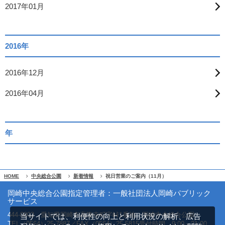
2017年01月
2016年
2016年12月
2016年04月
年
HOME
中央総合公園
新着情報
祝日営業のご案内（11月）
岡崎中央総合公園指定管理者：一般社団法人岡崎パブリック
サービス
444-0002 愛知県岡崎市高隆寺町字峠1番地 岡崎中央総合公園
当サイトでは、利便性の向上と利用状況の解析、広告
TEL（0564）25-7887／FAX（0564）25-5815
受付時間 9:00～21:00