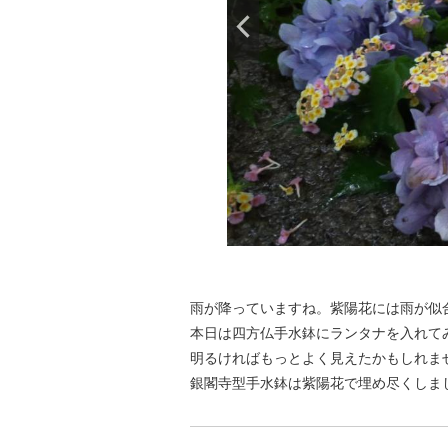
雨が降っていますね。紫陽花には雨が似
本日は四方仏手水鉢にランタナを入れて
明るければもっとよく見えたかもしれま
銀閣寺型手水鉢は紫陽花で埋め尽くしま