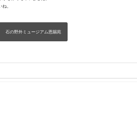
いね。
石の野外ミュージアム恩賜苑