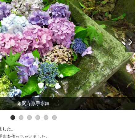
銀閣寺形手水鉢
銀閣寺形手水鉢
銀閣寺形手水鉢
銀閣寺形手水鉢
四方仏手水鉢
四方仏手水鉢
ました。
手水を作っちゃいました。