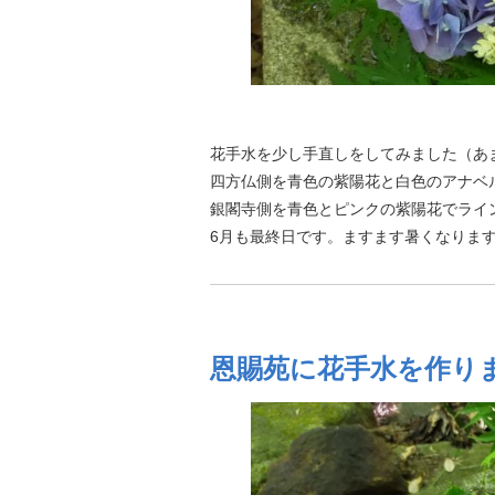
花手水を少し手直しをしてみました（あ
四方仏側を青色の紫陽花と白色のアナベ
銀閣寺側を青色とピンクの紫陽花でライ
6月も最終日です。ますます暑くなりま
恩賜苑に花手水を作り