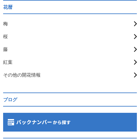
花暦
梅
桜
藤
紅葉
その他の開花情報
ブログ