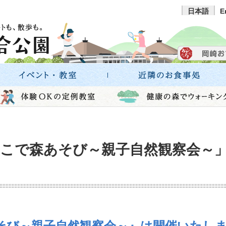
日本語
E
やこで森あそび～親子自然観察会～
そび～親子自然観察会～』は開催いたし