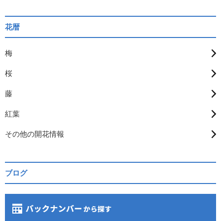
花暦
梅
桜
藤
紅葉
その他の開花情報
ブログ