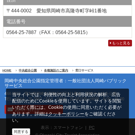
〒444-0002 愛知県岡崎市高隆寺町字峠1番地
電話番号
0564-25-7887（FAX：0564‐25-5815）
もっと見る
HOME
中央総合公園
各種施設のご案内
窓口サービス
岡崎中央総合公園指定管理者：一般社団法人岡崎パブリック
サービス
444-0002 愛知県岡崎市高隆寺町字峠1番地 岡崎中央総合公園
当サイトでは、利便性の向上と利用状況の解析、広告
TEL（0564）25-7887／FAX（0564）25-5815
受付時間 9:00～21:00
配信のためにCookieを使用しています。サイトを閲覧
いただく際には、Cookieの使用に同意いただく必要が
お問い合わせ
クッキーポリシー
あります。詳細は
をご確認くださ
い。
表示：スマートフォン |
PC
同意する
© Okazaki City Tourist Association