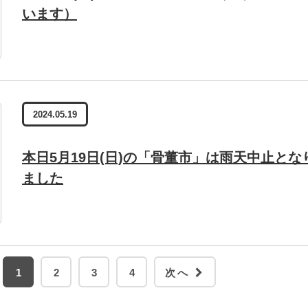
います）
2024.05.19
本日5月19日(日)の「骨董市」は雨天中止とな
ました
1
2
3
4
次へ